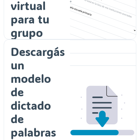
virtual
para tu
grupo
Descargás
un
modelo
de
dictado
de
palabras