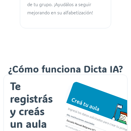
de tu grupo. ¡Ayudálos a seguir
mejorando en su alfabetización!
¿Cómo funciona
Dicta IA
?
Te
registrás
y creás
un aula